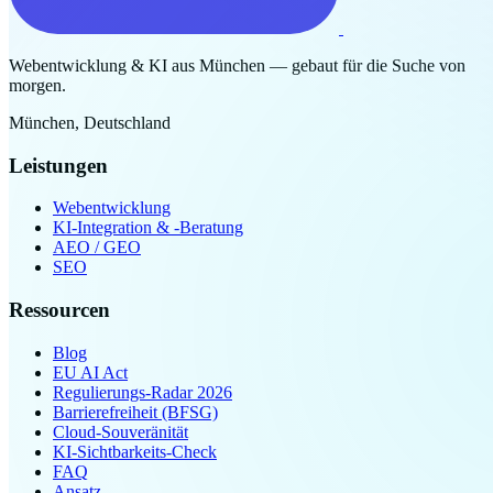
Webentwicklung & KI aus München — gebaut für die Suche von
morgen.
München, Deutschland
Leistungen
Webentwicklung
KI-Integration & -Beratung
AEO / GEO
SEO
Ressourcen
Blog
EU AI Act
Regulierungs-Radar 2026
Barrierefreiheit (BFSG)
Cloud-Souveränität
KI-Sichtbarkeits-Check
FAQ
Ansatz