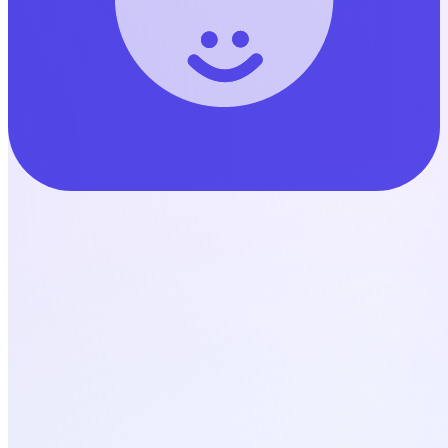
Webentwicklung
KI-Integration & -Beratung
AEO / GEO
SEO
Alle
Leistungen →